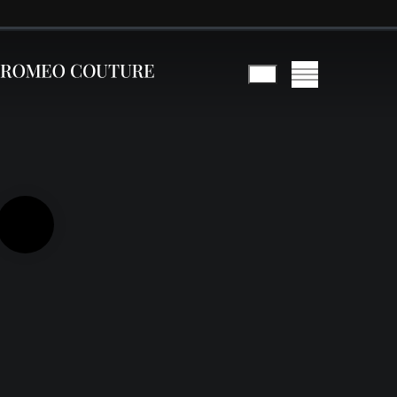
HAUTE COUTURE
ACCESSOIRES
PRÊT-À-PORTER
BRIDAL
ROMEO
CONTACTEZ-NOUS